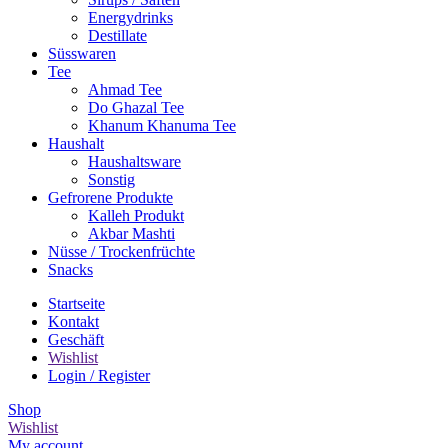
Energydrinks
Destillate
Süsswaren
Tee
Ahmad Tee
Do Ghazal Tee
Khanum Khanuma Tee
Haushalt
Haushaltsware
Sonstig
Gefrorene Produkte
Kalleh Produkt
Akbar Mashti
Nüsse / Trockenfrüchte
Snacks
Startseite
Kontakt
Geschäft
Wishlist
Login / Register
Shop
Wishlist
My account