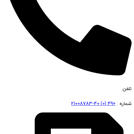
تلفن
شماره :
+49 (0) 40-21008783