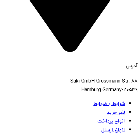
آدرس
Saki GmbH Grossmann Str. 88
20539-Hamburg Germany
شرایط و ضوابط
لغو خرید
انواع پرداخت
انواع ارسال