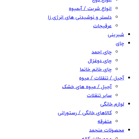
انواع شربت / آبمیوه
دلستر و نوشیدنی های انرژی زا
عرقیجات
شیرینی
چای
چای احمد
چای دوغزال
چای خانم خانما
آجیل / تنقلات / میوه
آجیل / میوه های خشک
سایر تنقلات
لوازم خانگی
کالاهای خانگی / رستورانی
متفرقه
محصولات منجمد
محصولات کاله