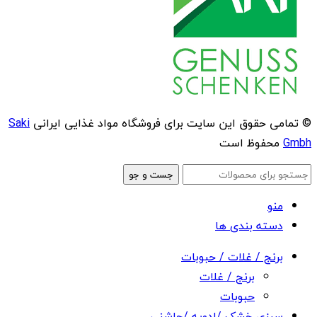
© تمامی حقوق این سایت برای فروشگاه مواد غذایی ایرانی
Saki
Gmbh
محفوظ است
جست و جو
منو
دسته بندی ها
برنج / غلات / حبوبات
برنج / غلات
حبوبات
سبزی خشک /ادویه /چاشنی