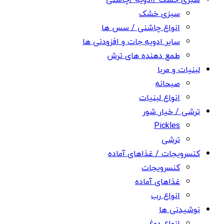
سبزی خشک
انواع چاشنی / سس ها
سایر ادویه جات و افزودنی ها
طمع دهنده های ترش
لبنیات و مربا
صبحانه
انواع لبنیات
ترشی / خیار شور
Pickles
ترشی
کنسرویجات / غذاهای آماده
کنسرویجات
غذاهای آماده
انواع رب
نوشیدنی ها
انواع دوغ